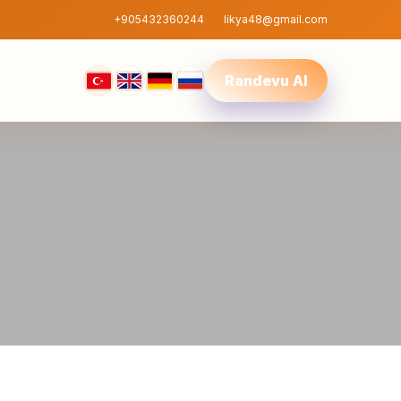
+905432360244
likya48@gmail.com
Randevu Al