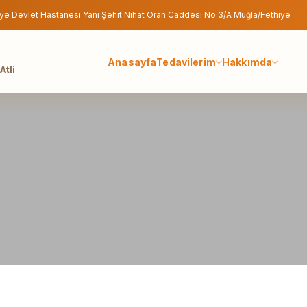
ye Devlet Hastanesi Yanı Şehit Nihat Oran Caddesi No:3/A Muğla/Fethiye
Anasayfa
Tedavilerim
Hakkımda
Atli