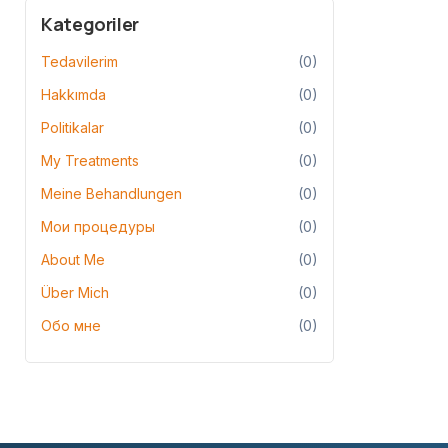
Kategoriler
Tedavilerim
(0)
Hakkımda
(0)
Politikalar
(0)
My Treatments
(0)
Meine Behandlungen
(0)
Мои процедуры
(0)
About Me
(0)
Über Mich
(0)
Обо мне
(0)