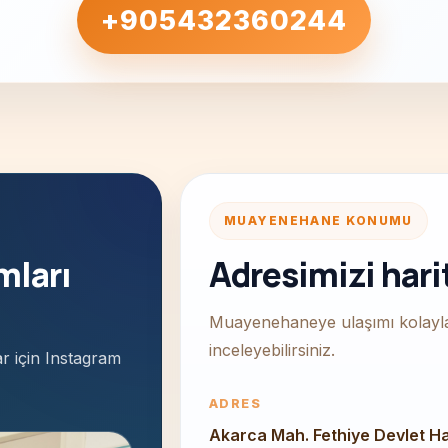
+905432360244
MUAYENEHANE KONUMU
mları
Adresimizi hari
Muayenehaneye ulaşımı kolayl
inceleyebilirsiniz.
ar için Instagram
ADRES
Akarca Mah. Fethiye Devlet H