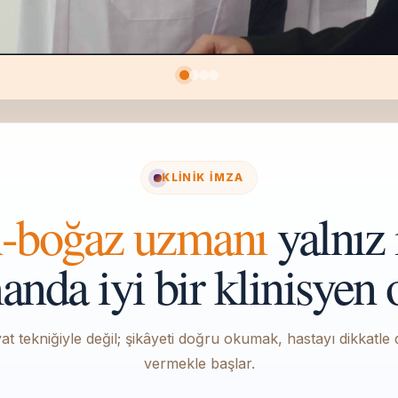
KLINIK İMZA
n-boğaz uzmanı
yalnız 
nda iyi bir klinisyen 
tekniğiyle değil; şikâyeti doğru okumak, hastayı dikkatle di
vermekle başlar.