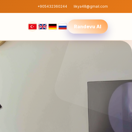
+905432360244
likya48@gmail.com
Randevu Al