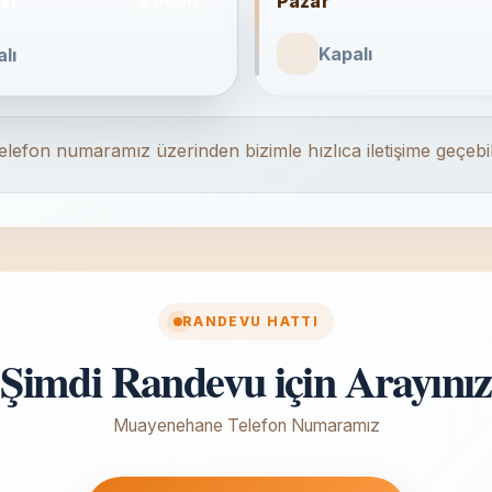
Pazar
si
BUGÜN
Kapalı
lı
efon numaramız üzerinden bizimle hızlıca iletişime geçebili
RANDEVU HATTI
Şimdi Randevu için Arayınız
Muayenehane Telefon Numaramız