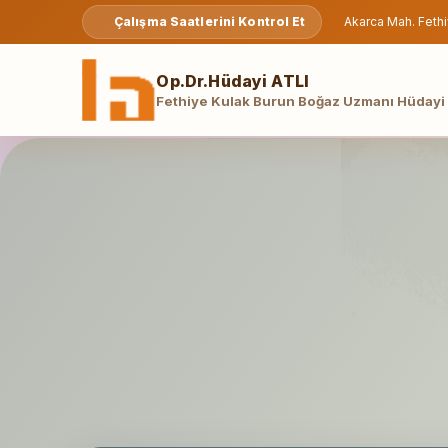
Çalışma Saatlerini Kontrol Et
Akarca Mah. Fethi
Op.Dr.Hüdayi ATLI
Fethiye Kulak Burun Boğaz Uzmanı Hüdayi 