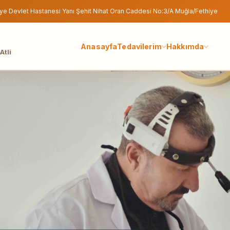
ye Devlet Hastanesi Yanı Şehit Nihat Oran Caddesi No:3/A Muğla/Fethiye
Anasayfa
Tedavilerim
Hakkımda
Atli