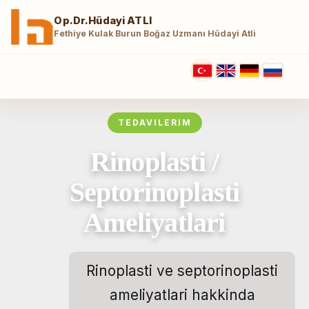
Op.Dr.Hüdayi ATLI
Fethiye Kulak Burun Boğaz Uzmanı Hüdayi Atli
TEDAVILERIM
Rinoplasti /
Septorinoplasti
Ameliyatlari
Rinoplasti ve septorinoplasti
ameliyatlari hakkinda