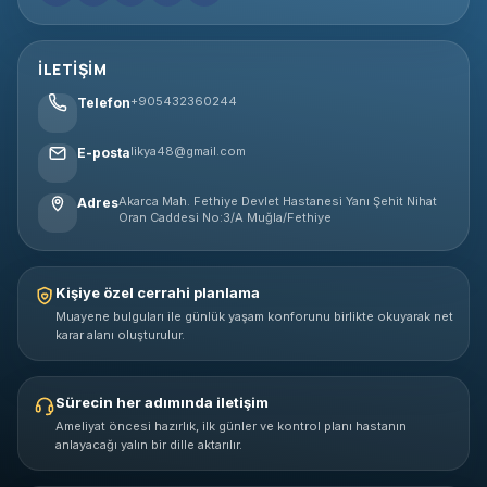
İLETIŞIM
+905432360244
Telefon
likya48@gmail.com
E-posta
Akarca Mah. Fethiye Devlet Hastanesi Yanı Şehit Nihat
Adres
Oran Caddesi No:3/A Muğla/Fethiye
Kişiye özel cerrahi planlama
Muayene bulguları ile günlük yaşam konforunu birlikte okuyarak net
karar alanı oluşturulur.
Sürecin her adımında iletişim
Ameliyat öncesi hazırlık, ilk günler ve kontrol planı hastanın
anlayacağı yalın bir dille aktarılır.