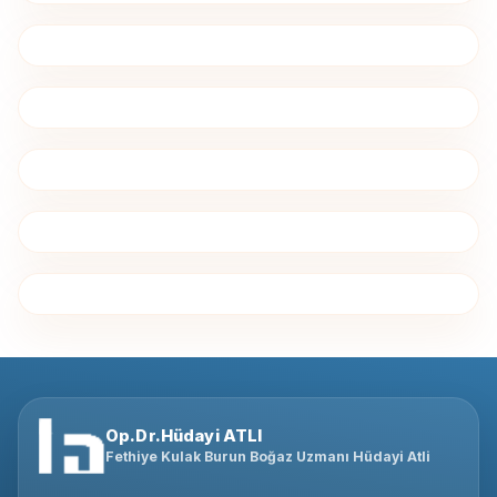
Op.Dr.Hüdayi ATLI
Fethiye Kulak Burun Boğaz Uzmanı Hüdayi Atli