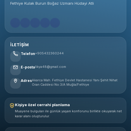
Fethiye Kulak Burun Boğaz Uzmanı Hüdayi Atli
İLETIŞIM
+905432360244
Telefon
likya48@gmail.com
E-posta
Akarca Mah. Fethiye Devlet Hastanesi Yanı Şehit Nihat
Adres
Oran Caddesi No:3/A Muğla/Fethiye
Kişiye özel cerrahi planlama
Muayene bulguları ile günlük yaşam konforunu birlikte okuyarak net
karar alanı oluşturulur.