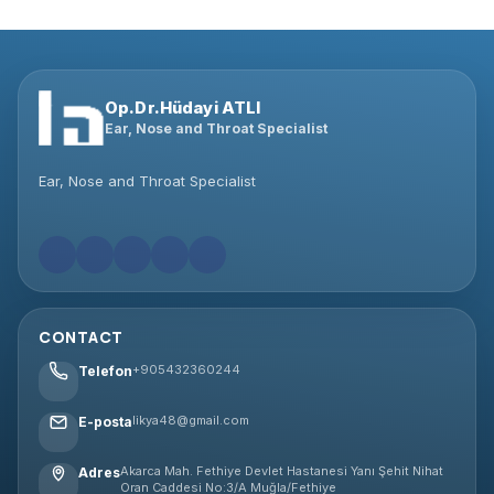
Op.Dr.Hüdayi ATLI
Ear, Nose and Throat Specialist
Ear, Nose and Throat Specialist
CONTACT
+905432360244
Telefon
likya48@gmail.com
E-posta
Akarca Mah. Fethiye Devlet Hastanesi Yanı Şehit Nihat
Adres
Oran Caddesi No:3/A Muğla/Fethiye