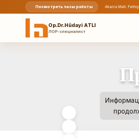
Посмотреть часы работы
Akarca Mah. Fethiy
Op.Dr.Hüdayi ATLI
ЛОР-специалист
П
Информаци
продол