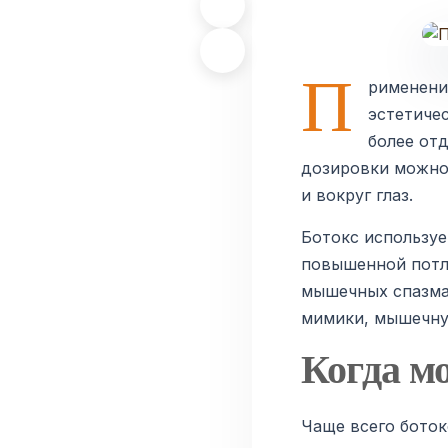
П
рименени
эстетиче
более от
дозировки можно
и вокруг глаз.
Ботокс используе
повышенной потл
мышечных спазма
мимики, мышечную
Когда м
Чаще всего бото