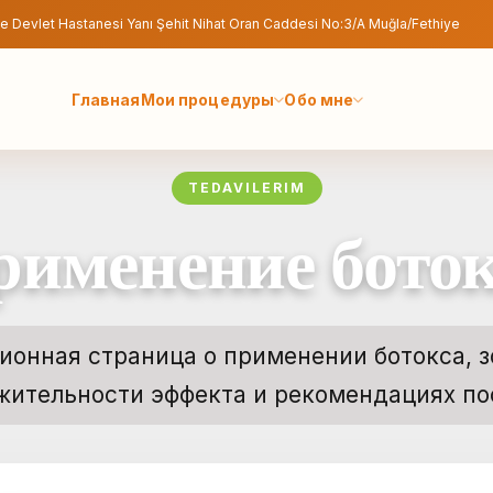
e Devlet Hastanesi Yanı Şehit Nihat Oran Caddesi No:3/A Muğla/Fethiye
Главная
Мои процедуры
Обо мне
TEDAVILERIM
рименение боток
онная страница о применении ботокса, з
жительности эффекта и рекомендациях по