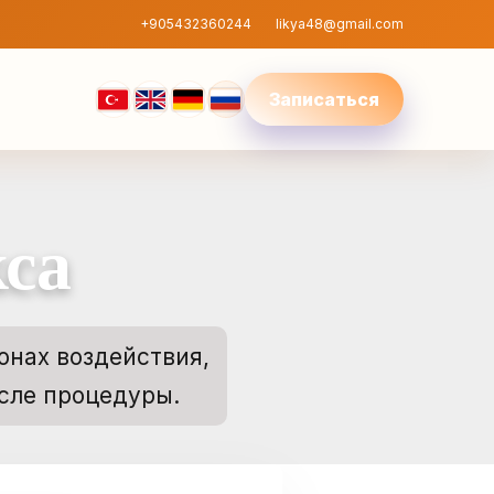
+905432360244
likya48@gmail.com
Записаться
са
онах воздействия,
сле процедуры.