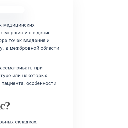
ых медицинских
их морщин и создание
оре точек введения и
у, в межбровной области
 рассматривать при
туре или некоторых
 пациента, особенности
с?
овных складках,