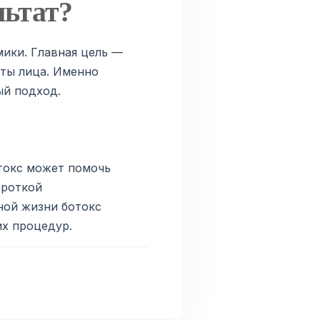
льтат?
ики. Главная цель —
ты лица. Именно
ый подход.
токс может помочь
ороткой
ной жизни ботокс
их процедур.